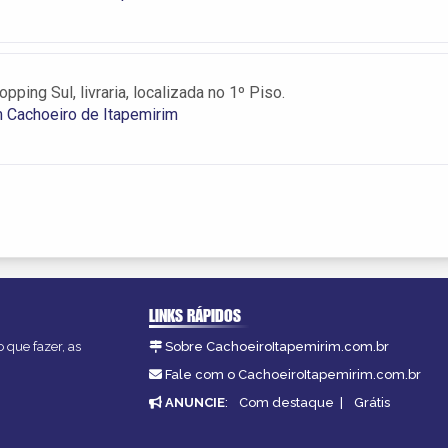
pping Sul, livraria, localizada no 1º Piso.
m Cachoeiro de Itapemirim
LINKS RÁPIDOS
 que fazer, as
Sobre CachoeiroItapemirim.com.br
Fale com o CachoeiroItapemirim.com.br
ANUNCIE
:
Com destaque
|
Grátis