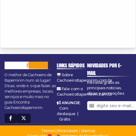
CACHOEIRO
ITAPEMIRIM
LINKS RÁPIDOS
NOVIDADES POR E-
MAIL
O melhor de Cachoeiro de
Sobre
Itapemirim num só lugar!
CachoeiroItapemirim.com.br
Receba grátis as
Dicas, onde ir, o que fazer, as
principais notícias,
Fale com o
melhores empresas, locais,
dicas e promoções
CachoeiroItapemirim.com.br
serviços e muito mais no
guia Encontra
ANUNCIE
:
CachoeiroItapemirim.
Com
destaque
|
Grátis
Termos
|
Privacidade
|
Sitemap
Criado com
e
pelo time do EncontraBrasil