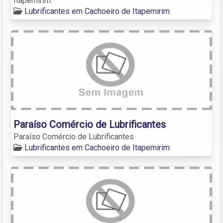
Itapemirim.
Lubrificantes em Cachoeiro de Itapemirim
Paraíso Comércio de Lubrificantes
Paraíso Comércio de Lubrificantes
Lubrificantes em Cachoeiro de Itapemirim