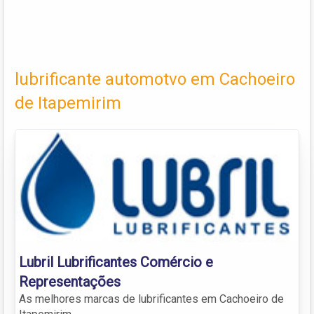
lubrificante automotvo em Cachoeiro
de Itapemirim
Lubril Lubrificantes Comércio e
Representações
As melhores marcas de lubrificantes em Cachoeiro de