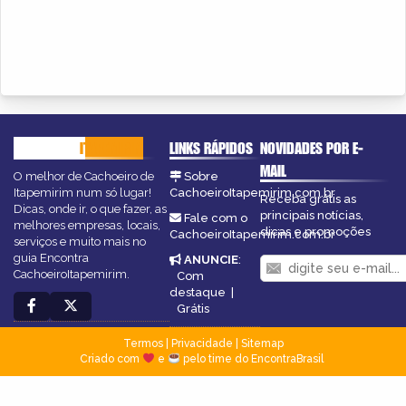
CACHOEIRO
ITAPEMIRIM
LINKS RÁPIDOS
NOVIDADES POR E-
MAIL
O melhor de Cachoeiro de
Sobre
Itapemirim num só lugar!
CachoeiroItapemirim.com.br
Receba grátis as
Dicas, onde ir, o que fazer, as
principais notícias,
Fale com o
melhores empresas, locais,
dicas e promoções
CachoeiroItapemirim.com.br
serviços e muito mais no
guia Encontra
ANUNCIE
:
CachoeiroItapemirim.
Com
destaque
|
Grátis
Termos
|
Privacidade
|
Sitemap
Criado com
e
pelo time do EncontraBrasil