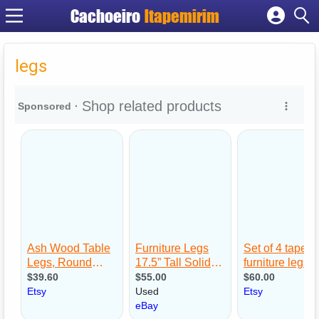
Cachoeiro
Itapemirim
Cadastrar empresa
Fazer login
legs
Criar conta