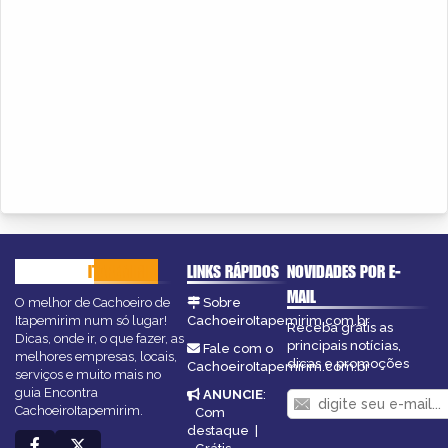
CACHOEIRO
ITAPEMIRIM
LINKS RÁPIDOS
NOVIDADES POR E-
MAIL
O melhor de Cachoeiro de
Sobre
Itapemirim num só lugar!
CachoeiroItapemirim.com.br
Receba grátis as
Dicas, onde ir, o que fazer, as
principais notícias,
Fale com o
melhores empresas, locais,
dicas e promoções
CachoeiroItapemirim.com.br
serviços e muito mais no
guia Encontra
ANUNCIE
:
CachoeiroItapemirim.
Com
destaque
|