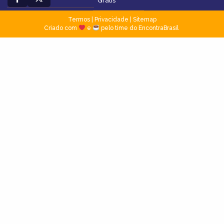
Grátis
Termos
|
Privacidade
|
Sitemap
Criado com
e
pelo time do EncontraBrasil