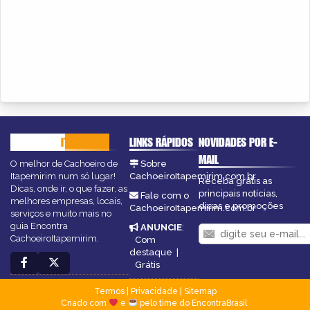
CACHOEIRO
ITAPEMIRIM
LINKS RÁPIDOS
NOVIDADES POR E-
MAIL
O melhor de Cachoeiro de
Sobre
Itapemirim num só lugar!
CachoeiroItapemirim.com.br
Receba grátis as
Dicas, onde ir, o que fazer, as
principais notícias,
Fale com o
melhores empresas, locais,
dicas e promoções
CachoeiroItapemirim.com.br
serviços e muito mais no
guia Encontra
ANUNCIE
:
CachoeiroItapemirim.
Com
destaque
|
Grátis
Termos
|
Privacidade
|
Sitemap
Criado com
e
pelo time do EncontraBrasil