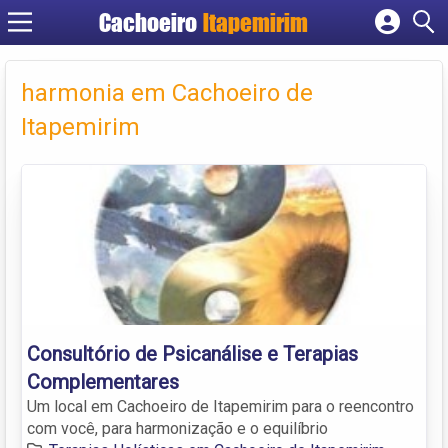
Cachoeiro
Itapemirim
Cadastrar empresa
Fazer login
harmonia em Cachoeiro de
Criar conta
Itapemirim
Consultório de Psicanálise e Terapias
Complementares
Um local em Cachoeiro de Itapemirim para o reencontro
com você, para harmonização e o equilíbrio