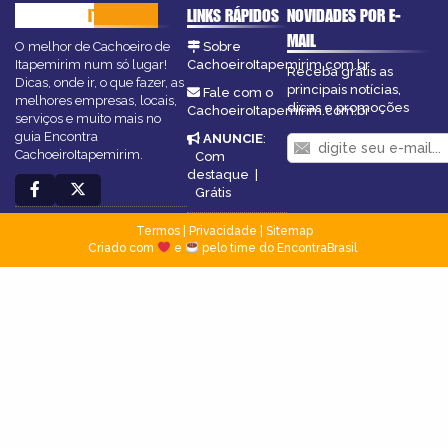
CACHOEIRO
ITAPEMIRIM
LINKS RÁPIDOS
NOVIDADES POR E-
MAIL
O melhor de Cachoeiro de
Sobre
Itapemirim num só lugar!
CachoeiroItapemirim.com.br
Receba grátis as
Dicas, onde ir, o que fazer, as
principais notícias,
Fale com o
melhores empresas, locais,
dicas e promoções
CachoeiroItapemirim.com.br
serviços e muito mais no
guia Encontra
ANUNCIE
:
CachoeiroItapemirim.
Com
destaque
|
Grátis
Termos
|
Privacidade
|
Sitemap
Criado com
e
pelo time do EncontraBrasil