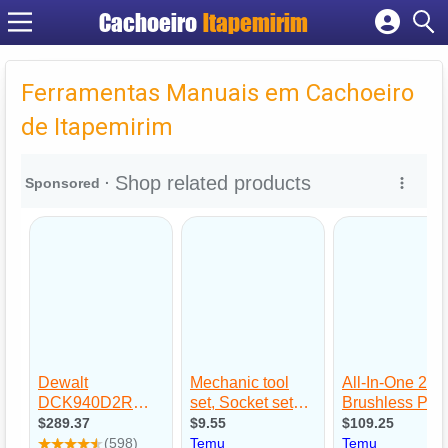
Cachoeiro
Itapemirim
Cadastrar empresa
Fazer login
Ferramentas Manuais em Cachoeiro
Criar conta
de Itapemirim