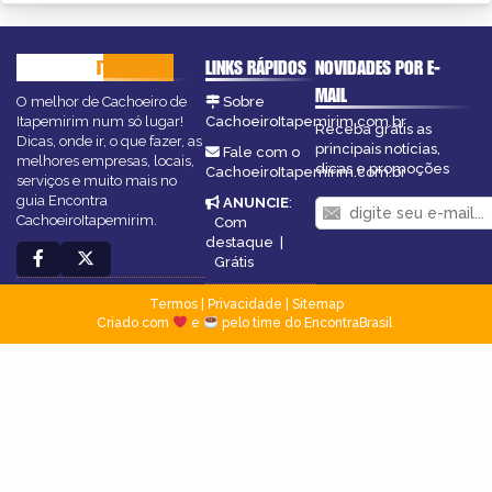
CACHOEIRO
ITAPEMIRIM
LINKS RÁPIDOS
NOVIDADES POR E-
MAIL
O melhor de Cachoeiro de
Sobre
Itapemirim num só lugar!
CachoeiroItapemirim.com.br
Receba grátis as
Dicas, onde ir, o que fazer, as
principais notícias,
Fale com o
melhores empresas, locais,
dicas e promoções
CachoeiroItapemirim.com.br
serviços e muito mais no
guia Encontra
ANUNCIE
:
CachoeiroItapemirim.
Com
destaque
|
Grátis
Termos
|
Privacidade
|
Sitemap
Criado com
e
pelo time do EncontraBrasil