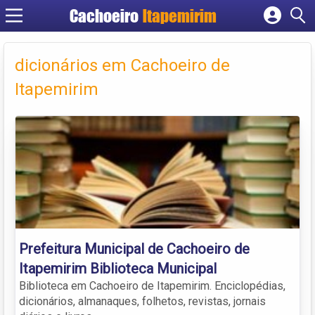
Cachoeiro
Itapemirim
Cadastrar empresa
Fazer login
dicionários em Cachoeiro de
Criar conta
Itapemirim
Prefeitura Municipal de Cachoeiro de
Itapemirim Biblioteca Municipal
Biblioteca em Cachoeiro de Itapemirim. Enciclopédias,
dicionários, almanaques, folhetos, revistas, jornais