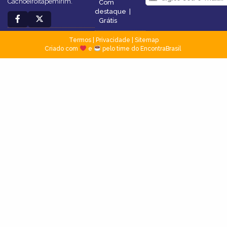
CachoeiroItapemirim.
Com
destaque
|
Grátis
Termos
|
Privacidade
|
Sitemap
Criado com
e
pelo time do EncontraBrasil