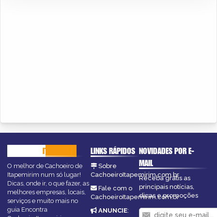
CACHOEIRO
ITAPEMIRIM
LINKS RÁPIDOS
NOVIDADES POR E-
MAIL
O melhor de Cachoeiro de
Sobre
Itapemirim num só lugar!
CachoeiroItapemirim.com.br
Receba grátis as
Dicas, onde ir, o que fazer, as
principais notícias,
Fale com o
melhores empresas, locais,
dicas e promoções
CachoeiroItapemirim.com.br
serviços e muito mais no
guia Encontra
ANUNCIE
: