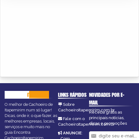
CACHOEIRO
ITAPEMIRIM
LINKS RÁPIDOS
NOVIDADES POR E-
MAIL
O melhor de Cachoeiro de
Sobre
Itapemirim num só lugar!
CachoeiroItapemirim.com.br
Receba grátis as
Dicas, onde ir, o que fazer, as
principais notícias,
Fale com o
melhores empresas, locais,
dicas e promoções
CachoeiroItapemirim.com.br
serviços e muito mais no
guia Encontra
ANUNCIE
:
CachoeiroItapemirim.
Com