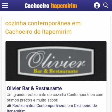
Cachoeiro
Itapemirim
Cadastrar empresa
Fazer login
cozinha contemporânea em
Criar conta
Cachoeiro de Itapemirim
Olivier Bar & Restaurante
Um grande restaurante de cozinha Contemporânea com
ótimos preços e muito sabor!
Restaurantes Contemporâneos em Cachoeiro de
Itapemirim