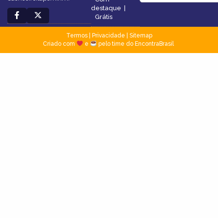
destaque
|
Grátis
Termos
|
Privacidade
|
Sitemap
Criado com
e
pelo time do EncontraBrasil