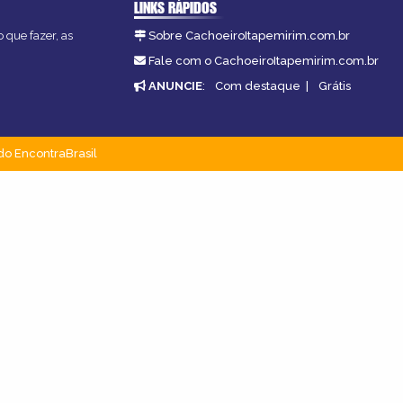
LINKS RÁPIDOS
 que fazer, as
Sobre CachoeiroItapemirim.com.br
Fale com o CachoeiroItapemirim.com.br
ANUNCIE
:
Com destaque
|
Grátis
do EncontraBrasil