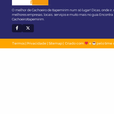
CACHOEIRO
ITAPEMIRIM
O melhor de Cachoeiro de Itapemirim num só lugar! Dicas, onde ir, o
melhores empresas, locais, serviços e muito mais no guia Encontra
CachoeiroItapemirim.
Termos
|
Privacidade
|
Sitemap
Criado com
e
pelo time 