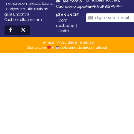
principais notícias,
Fale com o
melhores empresas, locais,
dicas e promoções
CachoeiroItapemirim.com.br
serviços e muito mais no
guia Encontra
ANUNCIE
:
CachoeiroItapemirim.
Com
destaque
|
Grátis
Termos
|
Privacidade
|
Sitemap
Criado com
e
pelo time do EncontraBrasil