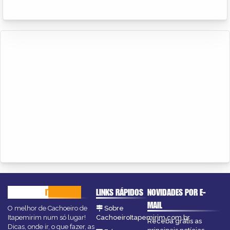
CACHOEIRO
ITAPEMIRIM
LINKS RÁPIDOS
NOVIDADES POR E-
MAIL
O melhor de Cachoeiro de
Sobre
Itapemirim num só lugar!
CachoeiroItapemirim.com.br
Receba grátis as
Dicas, onde ir, o que fazer, as