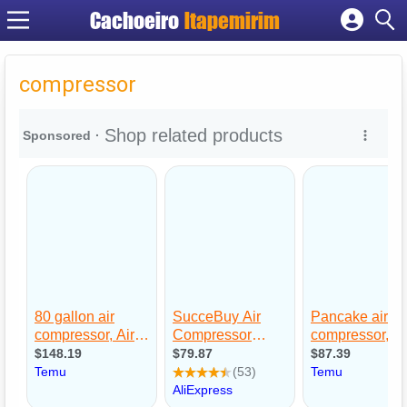
Cachoeiro
Itapemirim
Cadastrar empresa
Fazer login
compressor
Criar conta