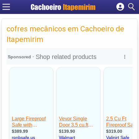
Cachoeiro
Itapemirim
Cadastrar empresa
Fazer login
cofres mecânicos em Cachoeiro de
Criar conta
Itapemirim