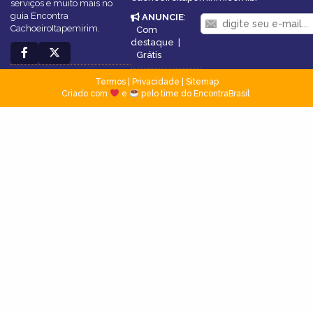
serviços e muito mais no
guia Encontra
ANUNCIE
:
CachoeiroItapemirim.
Com
destaque
|
Grátis
Termos
|
Privacidade
|
Sitemap
Criado com
e
pelo time do EncontraBrasil