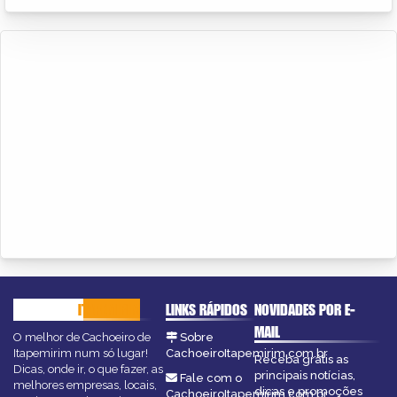
CACHOEIRO
ITAPEMIRIM
LINKS RÁPIDOS
NOVIDADES POR E-
MAIL
O melhor de Cachoeiro de
Sobre
Itapemirim num só lugar!
CachoeiroItapemirim.com.br
Receba grátis as
Dicas, onde ir, o que fazer, as
principais notícias,
Fale com o
melhores empresas, locais,
dicas e promoções
CachoeiroItapemirim.com.br