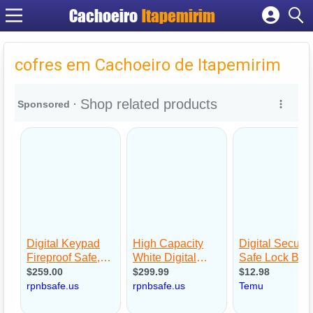
Cachoeiro
Itapemirim
Cadastrar empresa
Fazer login
cofres em Cachoeiro de Itapemirim
Criar conta