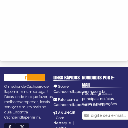
CACHOEIRO
ITAPEMIRIM
LINKS RÁPIDOS
NOVIDADES POR E-
MAIL
O melhor de Cachoeiro de
Sobre
Itapemirim num só lugar!
CachoeiroItapemirim.com.br
Receba grátis as
Dicas, onde ir, o que fazer, as
principais notícias,
Fale com o
melhores empresas, locais,
dicas e promoções
CachoeiroItapemirim.com.br
serviços e muito mais no
guia Encontra
ANUNCIE
:
CachoeiroItapemirim.
Com
destaque
|