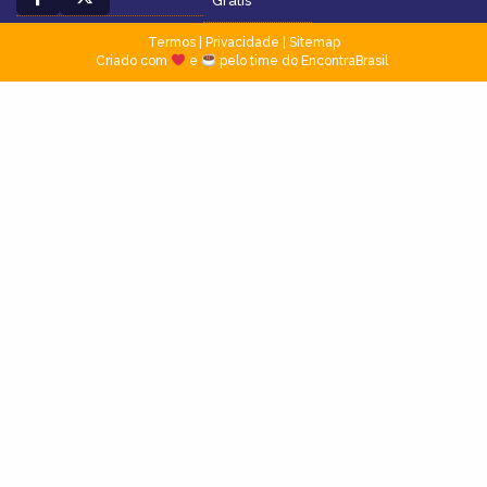
Grátis
Termos
|
Privacidade
|
Sitemap
Criado com
e
pelo time do EncontraBrasil