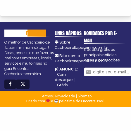
CACHOEIRO
ITAPEMIRIM
LINKS RÁPIDOS
NOVIDADES POR E-
MAIL
O melhor de Cachoeiro de
Sobre
Itapemirim num só lugar!
CachoeiroItapemirim.com.br
Receba grátis as
Dicas, onde ir, o que fazer, as
principais notícias,
Fale com o
melhores empresas, locais,
dicas e promoções
CachoeiroItapemirim.com.br
serviços e muito mais no
guia Encontra
ANUNCIE
:
CachoeiroItapemirim.
Com
destaque
|
Grátis
Termos
|
Privacidade
|
Sitemap
Criado com
e
pelo time do EncontraBrasil