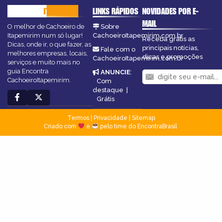
CACHOEIRO
ITAPEMIRIM
LINKS RÁPIDOS
NOVIDADES POR E-
MAIL
O melhor de Cachoeiro de
Sobre
Itapemirim num só lugar!
CachoeiroItapemirim.com.br
Receba grátis as
Dicas, onde ir, o que fazer, as
principais notícias,
Fale com o
melhores empresas, locais,
dicas e promoções
CachoeiroItapemirim.com.br
serviços e muito mais no
guia Encontra
ANUNCIE
:
CachoeiroItapemirim.
Com
destaque
|
Grátis
Termos
|
Privacidade
|
Sitemap
Criado com
e
pelo time do EncontraBrasil