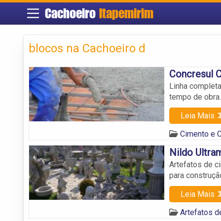
Cachoeiro
Itapemirim
blocos na Cachoeiro d
Concresul C
Linha completa
tempo de obra
Leia Mais
Cimento e C
Nildo Ultra
Artefatos de c
para construçã
Leia Mais
Artefatos d