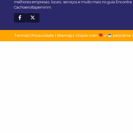
melhores empresas, locais, serviços e muito mais no guia Encontra
CachoeiroItapemirim.
Termos
|
Privacidade
|
Sitemap
Criado com
e
pelo time 