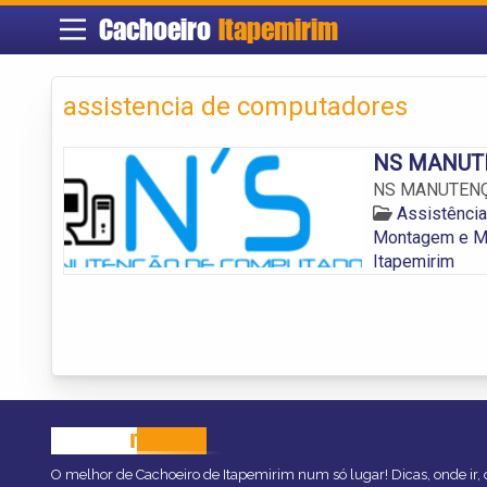
Cachoeiro
Itapemirim
assistencia de computadores
NS MANUT
NS MANUTEN
Assistênci
Montagem e Ma
Itapemirim
CACHOEIRO
ITAPEMIRIM
O melhor de Cachoeiro de Itapemirim num só lugar! Dicas, onde ir, o