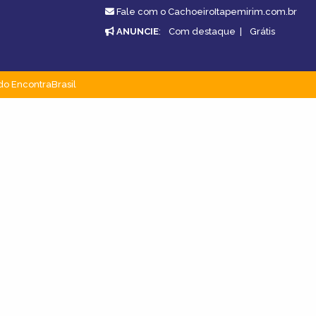
Fale com o CachoeiroItapemirim.com.br
ANUNCIE
:
Com destaque
|
Grátis
do EncontraBrasil