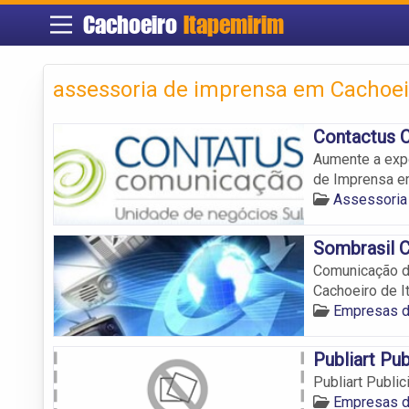
Cachoeiro
Itapemirim
assessoria de imprensa em Cachoei
Contactus 
Aumente a exp
de Imprensa em
Assessoria
Sombrasil 
Comunicação di
Cachoeiro de I
Empresas d
Publiart Pu
Publiart Publ
Empresas d