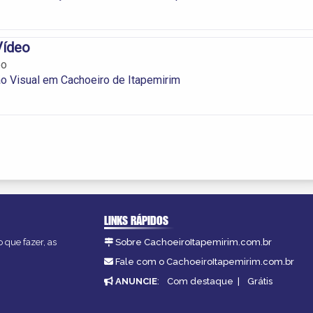
Vídeo
eo
o Visual em Cachoeiro de Itapemirim
LINKS RÁPIDOS
 que fazer, as
Sobre CachoeiroItapemirim.com.br
Fale com o CachoeiroItapemirim.com.br
ANUNCIE
:
Com destaque
|
Grátis