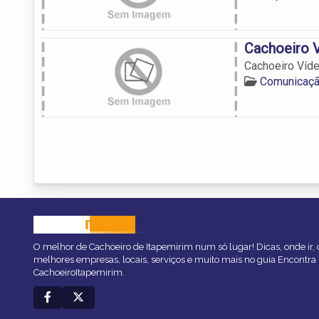
Cachoeiro 
Cachoeiro Víd
Comunicaçã
CACHOEIRO
ITAPEMIRIM
O melhor de Cachoeiro de Itapemirim num só lugar! Dicas, onde ir, o
melhores empresas, locais, serviços e muito mais no guia Encontra
CachoeiroItapemirim.