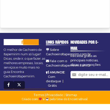
CACHOEIRO
ITAPEMIRIM
LINKS RÁPIDOS
NOVIDADES POR E-
MAIL
O melhor de Cachoeiro de
Sobre
Itapemirim num só lugar!
CachoeiroItapemirim.com.br
Receba grátis as
Dicas, onde ir, o que fazer, as
principais notícias,
Fale com o
melhores empresas, locais,
dicas e promoções
CachoeiroItapemirim.com.br
serviços e muito mais no
guia Encontra
ANUNCIE
:
CachoeiroItapemirim.
Com
destaque
|
Grátis
Termos
|
Privacidade
|
Sitemap
Criado com
e
pelo time do EncontraBrasil