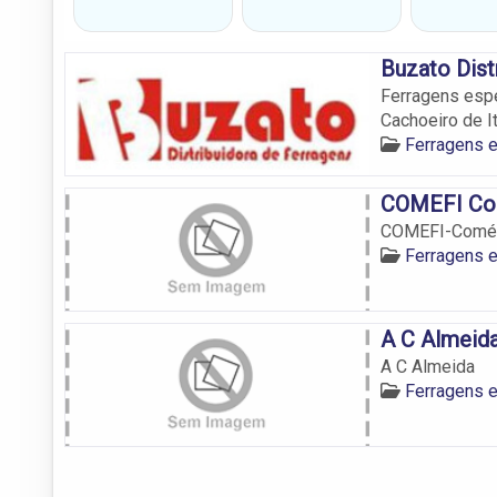
Buzato Dist
Ferragens espe
Cachoeiro de I
Ferragens 
COMEFI Com
COMEFI-Comérc
Ferragens 
A C Almeid
A C Almeida
Ferragens 