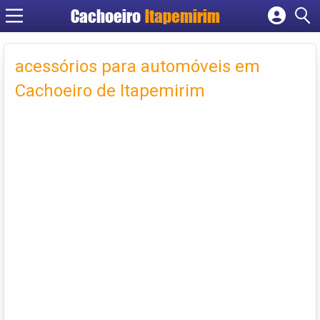
Cachoeiro
Itapemirim
Cadastrar empresa
Fazer login
acessórios para automóveis em
Criar conta
Cachoeiro de Itapemirim