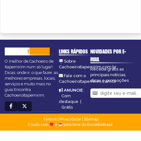
CACHOEIRO
ITAPEMIRIM
LINKS RÁPIDOS
NOVIDADES POR E-
MAIL
O melhor de Cachoeiro de
Sobre
Itapemirim num só lugar!
CachoeiroItapemirim.com.br
Receba grátis as
Dicas, onde ir, o que fazer, as
principais notícias,
Fale com o
melhores empresas, locais,
dicas e promoções
CachoeiroItapemirim.com.br
serviços e muito mais no
guia Encontra
ANUNCIE
:
CachoeiroItapemirim.
Com
destaque
|
Grátis
Termos
|
Privacidade
|
Sitemap
Criado com
e
pelo time do EncontraBrasil