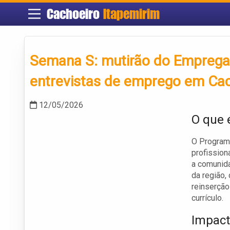
Cachoeiro
Itapemirim
Semana S: mutirão do Emprega 
entrevistas de emprego em Cac
12/05/2026
O que 
O Progra
profission
a comunid
da região,
reinserção
currículo.
Impact