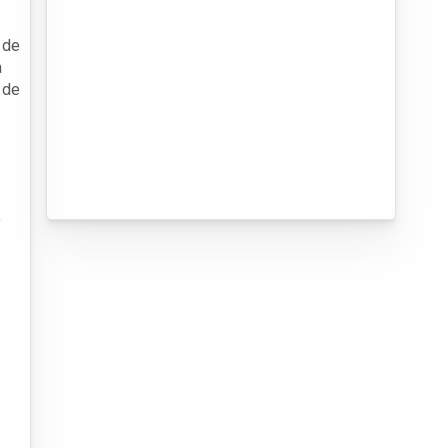
 de
a
 de
o