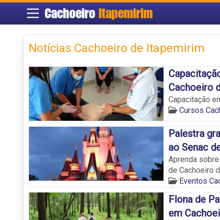
Cachoeiro
Itapemirim
Notícias Cachoeiro de Itapemirim
Capacitaçã
Cachoeiro d
Capacitação e
Cursos Cach
Palestra gr
ao Senac de
Aprenda sobre 
de Cachoeiro d
Eventos Cac
Flona de Pa
em Cachoei