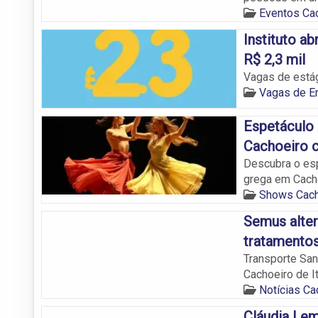
Eventos Cac
Instituto a
R$ 2,3 mil
Vagas de estág
Vagas de E
Espetáculo 
Cachoeiro c
Descubra o esp
grega em Cach
Shows Cach
Semus alter
tratamentos
Transporte San
Cachoeiro de I
Notícias Ca
Cláudia Lem