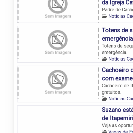
da Igreja Ca
Padre de Cachoe
Notícias Ca
Totens de s
emergência
Totens de seg
emergência.
Notícias Ca
Cachoeiro d
com exames 
Cachoeiro de I
gratuitos.
Notícias Ca
Suzano est
de Itapemir
Veja as oportu
Vagas de E