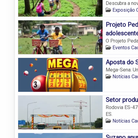
Descubra a nov
Exposição C
Projeto Ped
adolescente
O Projeto Peda
Eventos Cac
Aposta do S
Mega-Sena: Um 
Notícias Ca
Setor produ
Rodovia ES-478
ES.
Notícias Ca
Suzano anun