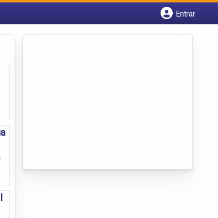
Entrar
Cadastrar empresa
Fazer login
Criar conta
ga
c
l