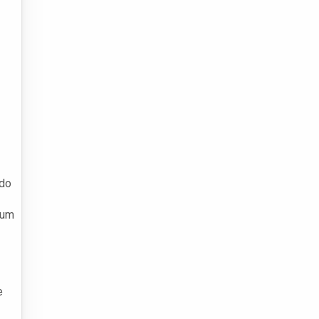
 do
 um
e