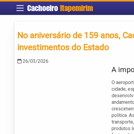
Cachoeiro
Itapemirim
No aniversário de 159 anos, C
investimentos do Estado
26/03/2026
A impo
O aeroport
cidade, es
desenvolv
andamento,
cresciment
política. 
transporte
produtos l