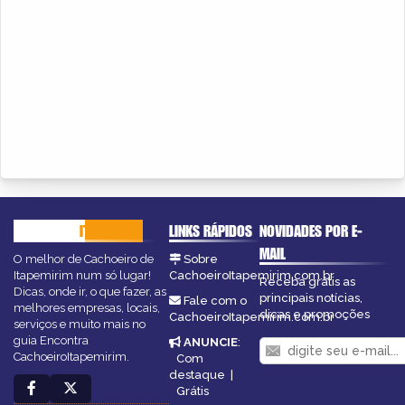
CACHOEIRO
ITAPEMIRIM
LINKS RÁPIDOS
NOVIDADES POR E-
MAIL
O melhor de Cachoeiro de
Sobre
Itapemirim num só lugar!
CachoeiroItapemirim.com.br
Receba grátis as
Dicas, onde ir, o que fazer, as
principais notícias,
Fale com o
melhores empresas, locais,
dicas e promoções
CachoeiroItapemirim.com.br
serviços e muito mais no
guia Encontra
ANUNCIE
:
CachoeiroItapemirim.
Com
destaque
|
Grátis