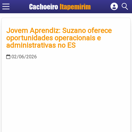
Cachoeiro
Itapemirim
Cadastrar empresa
Fazer login
Jovem Aprendiz: Suzano oferece
Criar conta
oportunidades operacionais e
administrativas no ES
02/06/2026