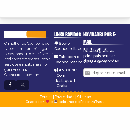
CACHOEIRO
ITAPEMIRIM
LINKS RÁPIDOS
NOVIDADES POR E-
MAIL
O melhor de Cachoeiro de
Sobre
Itapemirim num só lugar!
CachoeiroItapemirim.com.br
Receba grátis as
Dicas, onde ir, o que fazer, as
principais notícias,
Fale com o
melhores empresas, locais,
dicas e promoções
CachoeiroItapemirim.com.br
serviços e muito mais no
guia Encontra
ANUNCIE
:
CachoeiroItapemirim.
Com
destaque
|
Grátis
Termos
|
Privacidade
|
Sitemap
Criado com
e
pelo time do EncontraBrasil