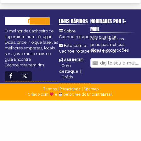
CACHOEIRO
ITAPEMIRIM
LINKS RÁPIDOS
NOVIDADES POR E-
MAIL
O melhor de Cachoeiro de
Sobre
Itapemirim num só lugar!
CachoeiroItapemirim.com.br
Receba grátis as
Dicas, onde ir, o que fazer, as
principais notícias,
Fale com o
melhores empresas, locais,
dicas e promoções
CachoeiroItapemirim.com.br
serviços e muito mais no
guia Encontra
ANUNCIE
:
CachoeiroItapemirim.
Com
destaque
|
Grátis
Termos
|
Privacidade
|
Sitemap
Criado com
e
pelo time do EncontraBrasil