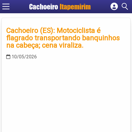
Cachoeiro
Itapemirim
Cadastrar empresa
Fazer login
Cachoeiro (ES): Motociclista é
Criar conta
flagrado transportando banquinhos
na cabeça; cena viraliza.
10/05/2026