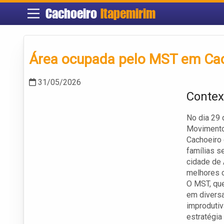
Cachoeiro
Itapemirim
Área ocupada pelo MST em Cach
31/05/2026
Contex
No dia 29 
Movimento
Cachoeiro 
famílias 
cidade de 
melhores c
O MST, que
em divers
improdutiv
estratégia