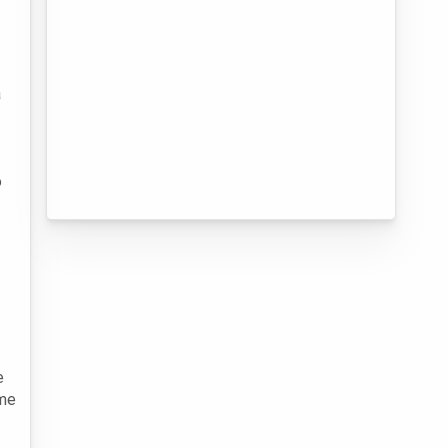
a
o
e
ome