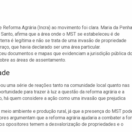
 e Reforma Agrária (Incra) ao movimento foi clara. Maria da Penh
o Santo, afirma que a área onde o MST se estabeleceu é de
 terra é legítima e não se trata de uma invasão de propriedade
aço, que havia declarado ser uma área particular.
eceu documentos e mapas que evidenciam a jurisdição pública d
sobre as áreas de assentamento.
ade
u uma série de reações tanto na comunidade local quanto nas
rtunidade para trazer à luz a questão da reforma agrária e a
to, há quem considere a ação como uma invasão que prejudica
meio ambiente e produção rural, já que a presença do MST pod
dores argumentam que a reforma agrária ajudaria a combater a f
 os opositores temem a desvalorização de propriedades e o