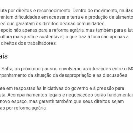
uta por direitos e reconhecimento. Dentro do movimento, muita
rentam dificuldades em acessar a terra e a produção de alimento
zes que garantam os direitos dessas comunidades.
poio não apenas para a reforma agrária, mas também para a lut
ltura mais justa e sustentável, o que traz à tona não apenas a
direitos dos trabalhadores.
ais
Safra, os próximos passos envolverão as interações entre o M
ompanhamento da situação da desapropriação e as discussões
nte em respostas às iniciativas do governo e à pressão para
e justa. Acompanhamentos legais e negociações serão fundamenta
o novo espaço, mas garantir também que seus direitos sejam
 por reforma agrária.