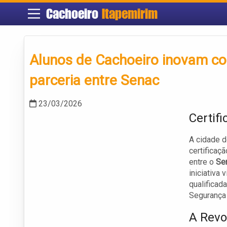
Cachoeiro
Itapemirim
Alunos de Cachoeiro inovam co
parceria entre Senac
23/03/2026
Certif
A cidade d
certificaç
entre o
Se
iniciativa
qualificad
Segurança 
A Revo