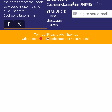
Fale com o
melhores empresas, locais,
dicas e promoções
CachoeiroItapemirim.com.br
serviços e muito mais no
guia Encontra
ANUNCIE
:
CachoeiroItapemirim.
Com
destaque
|
Grátis
Termos
|
Privacidade
|
Sitemap
Criado com
e
pelo time do EncontraBrasil