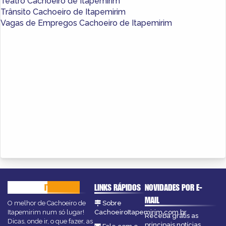
Teatro Cachoeiro de Itapemirim
Trânsito Cachoeiro de Itapemirim
Vagas de Empregos Cachoeiro de Itapemirim
CACHOEIRO
ITAPEMIRIM
LINKS RÁPIDOS
NOVIDADES POR E-
MAIL
O melhor de Cachoeiro de
Sobre
Itapemirim num só lugar!
CachoeiroItapemirim.com.br
Receba grátis as
Dicas, onde ir, o que fazer, as
principais notícias,