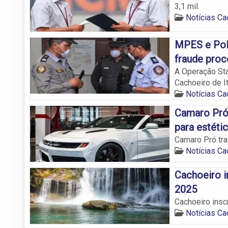
3,1 mil.
Notícias Ca
MPES e Polí
fraude proc
A Operação Sta
Cachoeiro de I
Notícias Ca
Camaro Pró
para estéti
Camaro Pró tra
Notícias Ca
Cachoeiro i
2025
Cachoeiro insc
Notícias Ca