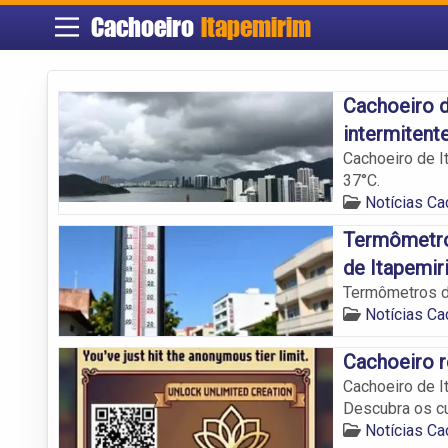
Cachoeiro
Itapemirim
Cachoeiro d
intermitent
Cachoeiro de I
37°C.
Notícias Ca
Termômetros
de Itapemir
Termômetros de
Notícias Ca
Cachoeiro r
Cachoeiro de I
Descubra os c
Notícias Ca