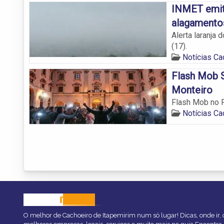
INMET emite
alagamentos
Alerta laranja 
(17).
Notícias Ca
Flash Mob S
Monteiro
Flash Mob no P
Notícias Ca
CACHOEIRO
ITAPEMIRIM
O melhor de Cachoeiro de Itapemirim num só lugar! Dicas, onde ir, o